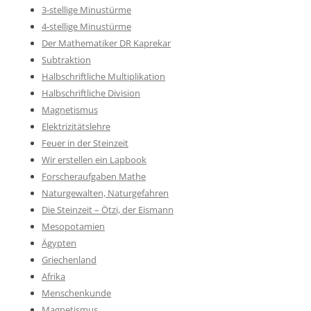
3-stellige Minustürme
4-stellige Minustürme
Der Mathematiker DR Kaprekar
Subtraktion
Halbschriftliche Multiplikation
Halbschriftliche Division
Magnetismus
Elektrizitätslehre
Feuer in der Steinzeit
Wir erstellen ein Lapbook
Forscheraufgaben Mathe
Naturgewalten, Naturgefahren
Die Steinzeit – Ötzi, der Eismann
Mesopotamien
Ägypten
Griechenland
Afrika
Menschenkunde
Magnetismus