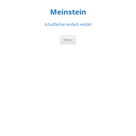
Meinstein
Schulfächer einfach erklärt
Zum
Menü
Inhalt
springen