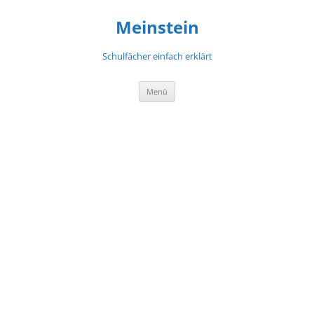
Meinstein
Schulfächer einfach erklärt
Zum
Menü
Inhalt
springen