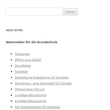
Suchen
nach:
NEUE SEITEN
Materialien für die Grundschule
Tierkunde
Ziffern und Zahlen
Das Wetter
Termiten
Zirkelübung Kreisblume mit Vorlagen
Die Römer – eine Werkstatt für Schulen
Thema Haut (mit LK)
3-stellige Minustürme
4-stellige Minustürme
Der Mathematiker DR Kaprekar