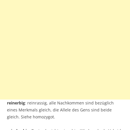
reinerbig
: reinrassig, alle Nachkommen sind bezüglich
eines Merkmals gleich, die Allele des Gens sind beide
gleich. Siehe homozygot.