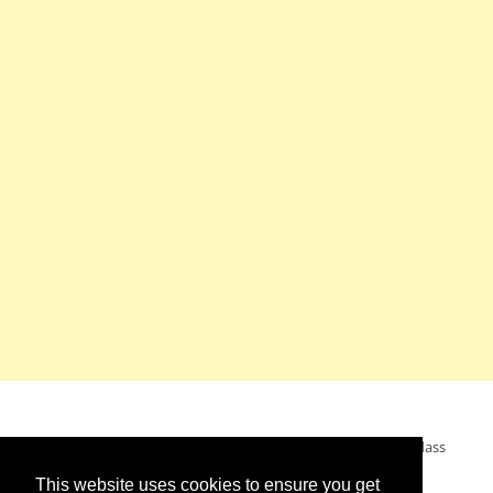
Mein Wunsch: dass alle Menschen ohne Krieg leben dürfen, dass
alle Menschen den Krieg verurteilen und sich von den
This website uses cookies to ensure you get