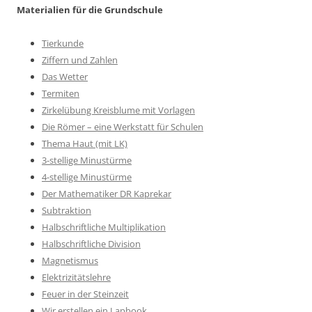
Materialien für die Grundschule
Tierkunde
Ziffern und Zahlen
Das Wetter
Termiten
Zirkelübung Kreisblume mit Vorlagen
Die Römer – eine Werkstatt für Schulen
Thema Haut (mit LK)
3-stellige Minustürme
4-stellige Minustürme
Der Mathematiker DR Kaprekar
Subtraktion
Halbschriftliche Multiplikation
Halbschriftliche Division
Magnetismus
Elektrizitätslehre
Feuer in der Steinzeit
Wir erstellen ein Lapbook