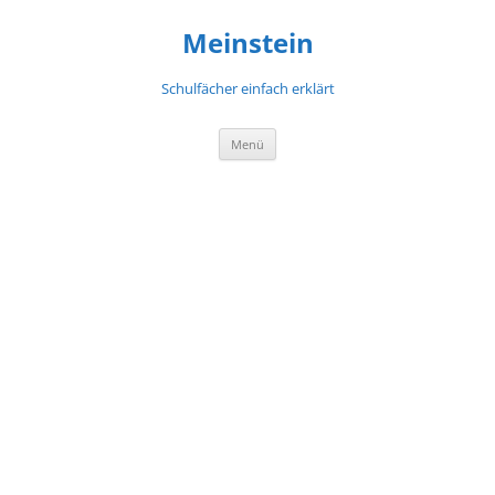
Meinstein
Schulfächer einfach erklärt
Zum
Menü
Inhalt
springen