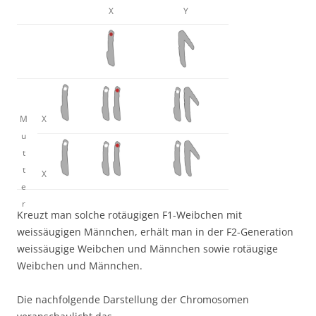
X
Y
M
X
u
t
t
X
e
r
Kreuzt man solche rotäugigen F1-Weibchen mit
weissäugigen Männchen, erhält man in der F2-Generation
weissäugige Weibchen und Männchen sowie rotäugige
Weibchen und Männchen.
Die nachfolgende Darstellung der Chromosomen