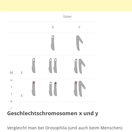
Vater
X
Y
M
X
u
t
t
X
e
r
Geschlechtschromosomen x und y
Vergleicht man bei Drosophila (und auch beim Menschen)