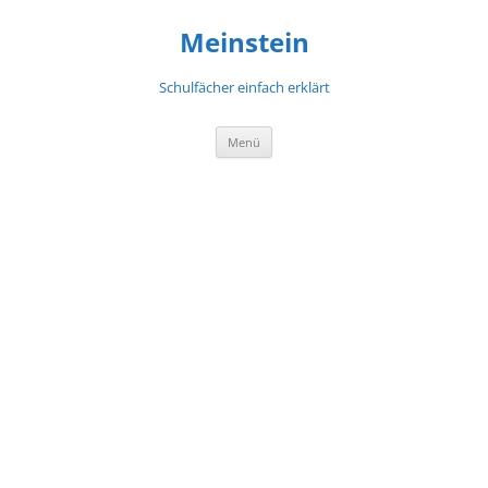
Meinstein
Schulfächer einfach erklärt
Zum
Menü
Inhalt
springen