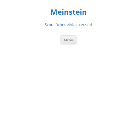
Meinstein
Schulfächer einfach erklärt
Zum
Menü
Inhalt
springen