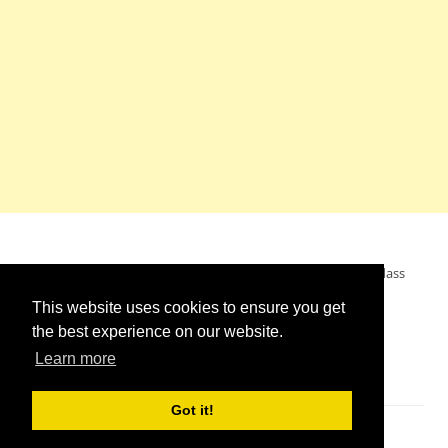
Mein Wunsch: dass alle Menschen ohne Krieg leben dürfen, dass
alle Menschen den Krieg verurteilen und sich von den
This website uses cookies to ensure you get
Kriegstreibern abwenden. Das wünsche ich mir.
the best experience on our website.
Learn more
Got it!
Impressum
//
Kontakt
//
Links