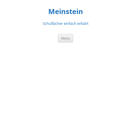
Meinstein
Schulfächer einfach erklärt
Zum
Menü
Inhalt
springen