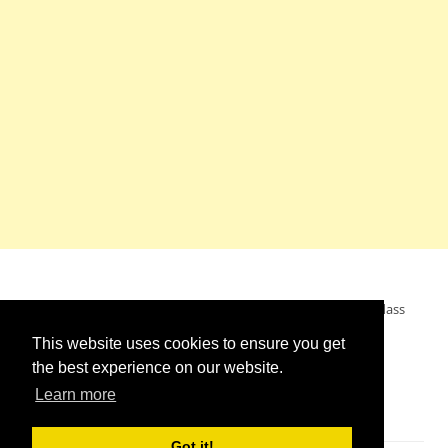
Mein Wunsch: dass alle Menschen ohne Krieg leben dürfen, dass
alle Menschen den Krieg verurteilen und sich von den
This website uses cookies to ensure you get
Kriegstreibern abwenden. Das wünsche ich mir.
the best experience on our website.
Learn more
Got it!