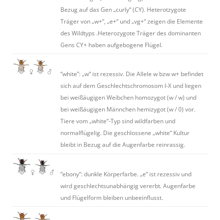
Bezug auf das Gen „curly“ (CY). Heterotzygote
Träger von „w+“, „e+“ und „vg+“ zeigen die Elemente
des Wildtyps .Heterozygote Träger des dominanten
Gens CY+ haben aufgebogene Flügel.
“white”: „w“ ist rezessiv. Die Allele w bzw w+ befindet
sich auf dem Geschlechtschromosom I-X und liegen
bei weißäugigen Weibchen homozygot (w / w) und
bei weißäugigen Männchen hemizygot (w / 0) vor.
Tiere vom „white“-Typ sind wildfarben und
normalflügelig. Die geschlossene „white“ Kultur
bleibt in Bezug auf die Augenfarbe reinrassig.
“ebony”: dunkle Körperfarbe. „e“ ist rezessiv und
wird geschlechtsunabhängig vererbt. Augenfarbe
und Flügelform bleiben unbeeinflusst.