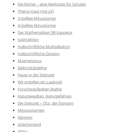
Die Römer – eine Werkstatt für Schulen
Thema Haut (mit LK)
3-stellige Minustürme
4-stellige Minustürme
Der Mathematiker DR Kaprekar
Subtraktion
Halbschriftliche Multiplikation
Halbschriftliche Division
Magnetismus
Elektrizitätslehre
Feuer in der Steinzeit
Wir erstellen ein Lapbook
Forscheraufgaben Mathe
Naturgewalten, Naturgefahren
Die Steinzeit – Ötzi, der Eismann
Mesopotamien
Ägypten
Griechenland
Afrika