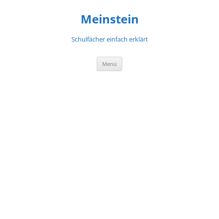
Meinstein
Schulfächer einfach erklärt
Zum
Menü
Inhalt
springen