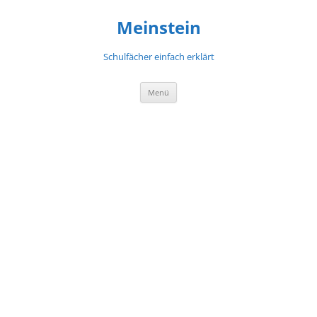
Meinstein
Schulfächer einfach erklärt
Zum
Menü
Inhalt
springen