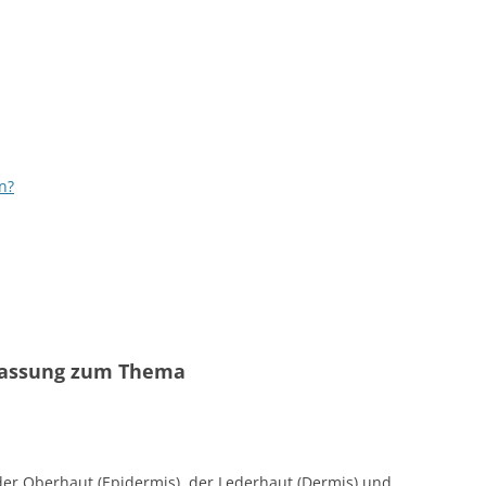
n?
fassung zum Thema
 der Oberhaut (Epidermis), der Lederhaut (Dermis) und