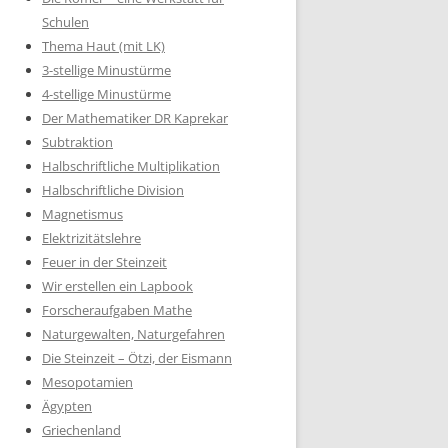
Schulen
Thema Haut (mit LK)
3-stellige Minustürme
4-stellige Minustürme
Der Mathematiker DR Kaprekar
Subtraktion
Halbschriftliche Multiplikation
Halbschriftliche Division
Magnetismus
Elektrizitätslehre
Feuer in der Steinzeit
Wir erstellen ein Lapbook
Forscheraufgaben Mathe
Naturgewalten, Naturgefahren
Die Steinzeit – Ötzi, der Eismann
Mesopotamien
Ägypten
Griechenland