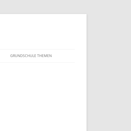
GRUNDSCHULE THEMEN
S
MATHEMATIK
IN DER SCHULE
DEUTSCH
SUNTERRICHT
NMG
E FILME
FRANZÖSISCH
AHL