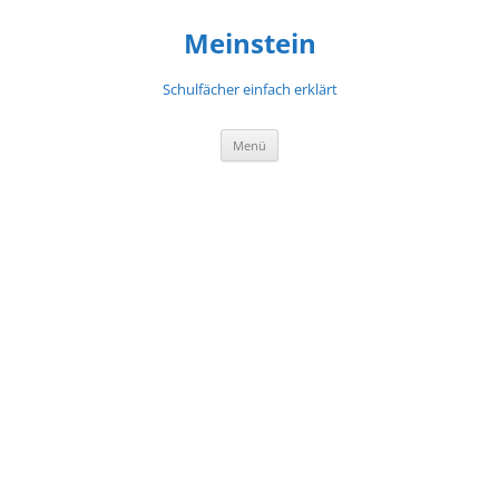
Meinstein
Schulfächer einfach erklärt
Zum
Menü
Inhalt
springen