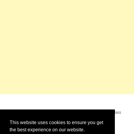
Mein Wunsch: dass alle Menschen ohne Krieg leben dürfen, dass
alle Menschen den Krieg verurteilen und sich von den
This website uses cookies to ensure you get
Kriegstreibern abwenden. Das wünsche ich mir.
the best experience on our website.