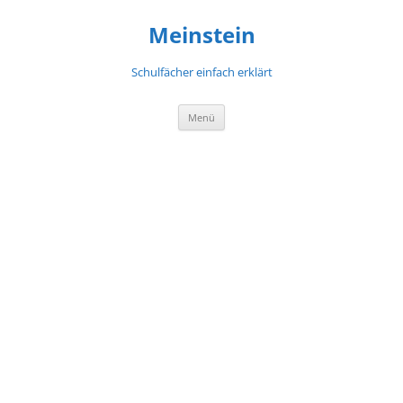
Meinstein
Schulfächer einfach erklärt
Zum
Menü
Inhalt
springen