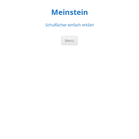
Meinstein
Schulfächer einfach erklärt
Zum
Menü
Inhalt
springen