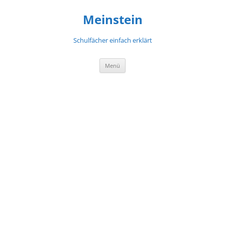
Meinstein
Schulfächer einfach erklärt
Zum
Menü
Inhalt
springen