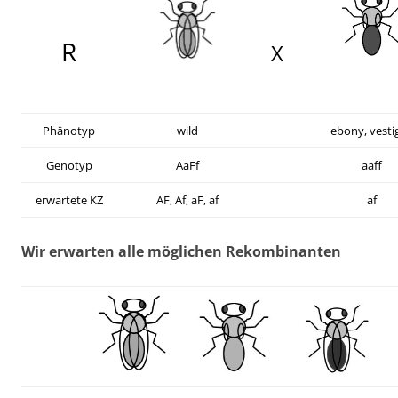
R
X
Phänotyp
wild
ebony, vestig
Genotyp
AaFf
aaff
erwartete
KZ
AF, Af, aF, af
af
Wir erwarten alle möglichen Rekombinanten