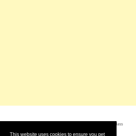
Mein Wunsch: dass alle Menschen ohne Krieg leben dürfen, dass
alle Menschen den Krieg verurteilen und sich von den
This website uses cookies to ensure you get