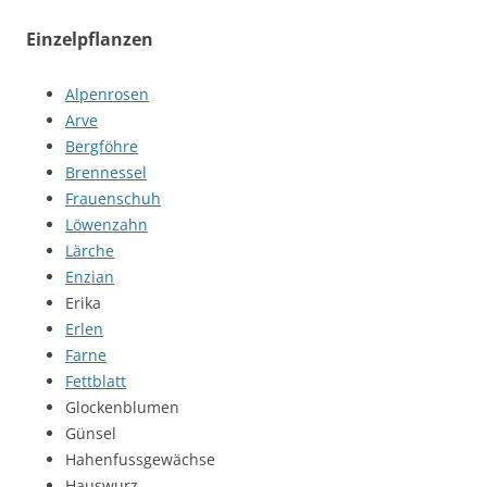
Einzelpflanzen
Alpenrosen
Arve
Bergföhre
Brennessel
Frauenschuh
Löwenzahn
Lärche
Enzian
Erika
Erlen
Farne
Fettblatt
Glockenblumen
Günsel
Hahenfussgewächse
Hauswurz