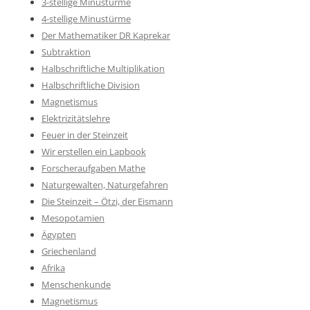
3-stellige Minustürme
4-stellige Minustürme
Der Mathematiker DR Kaprekar
Subtraktion
Halbschriftliche Multiplikation
Halbschriftliche Division
Magnetismus
Elektrizitätslehre
Feuer in der Steinzeit
Wir erstellen ein Lapbook
Forscheraufgaben Mathe
Naturgewalten, Naturgefahren
Die Steinzeit – Ötzi, der Eismann
Mesopotamien
Ägypten
Griechenland
Afrika
Menschenkunde
Magnetismus