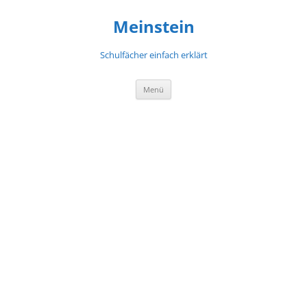
Meinstein
Schulfächer einfach erklärt
Zum
Menü
Inhalt
springen