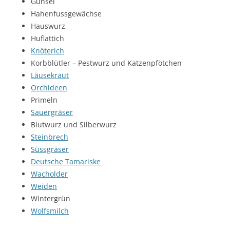
Günsel
Hahenfussgewächse
Hauswurz
Huflattich
Knöterich
Korbblütler – Pestwurz und Katzenpfötchen
Läusekraut
Orchideen
Primeln
Sauergräser
Blutwurz und Silberwurz
Steinbrech
Süssgräser
Deutsche Tamariske
Wacholder
Weiden
Wintergrün
Wolfsmilch