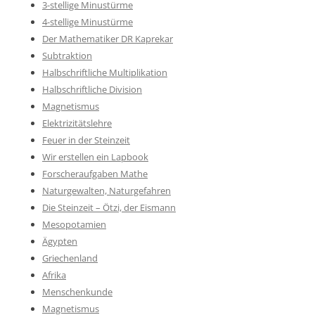
3-stellige Minustürme
4-stellige Minustürme
Der Mathematiker DR Kaprekar
Subtraktion
Halbschriftliche Multiplikation
Halbschriftliche Division
Magnetismus
Elektrizitätslehre
Feuer in der Steinzeit
Wir erstellen ein Lapbook
Forscheraufgaben Mathe
Naturgewalten, Naturgefahren
Die Steinzeit – Ötzi, der Eismann
Mesopotamien
Ägypten
Griechenland
Afrika
Menschenkunde
Magnetismus