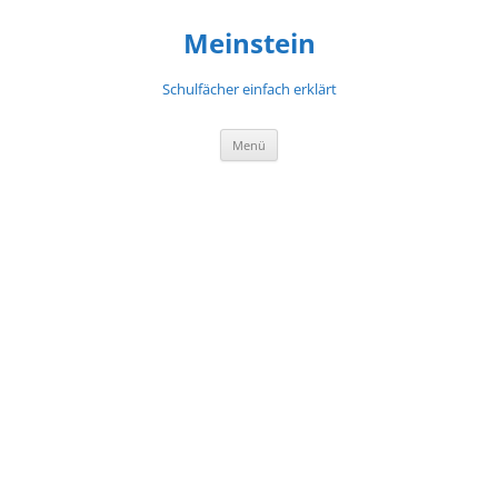
Meinstein
Schulfächer einfach erklärt
Zum
Menü
Inhalt
springen