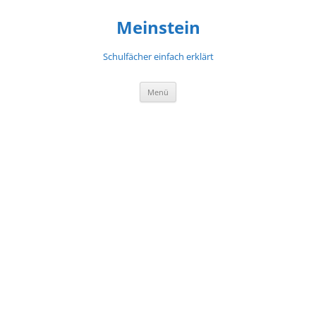
Meinstein
Schulfächer einfach erklärt
Zum
Menü
Inhalt
springen