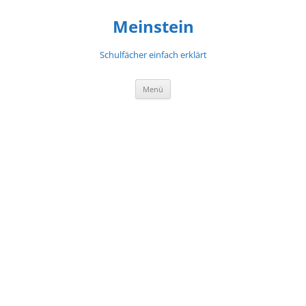
Meinstein
Schulfächer einfach erklärt
Zum
Menü
Inhalt
springen