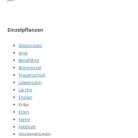
Einzelpflanzen
Alpenrosen
Arve
Bergföhre
Brennessel
Frauenschuh
Löwenzahn
Lärche
Enzian
Erika
Erlen
Farne
Fettblatt
Glockenblumen