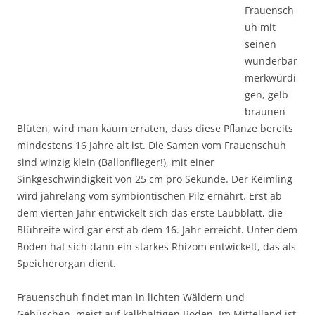
Frauensch
uh mit
seinen
wunderbar
merkwürdi
gen, gelb-
braunen
Blüten, wird man kaum erraten, dass diese Pflanze bereits
mindestens 16 Jahre alt ist. Die Samen vom Frauenschuh
sind winzig klein (Ballonflieger!), mit einer
Sinkgeschwindigkeit von 25 cm pro Sekunde. Der Keimling
wird jahrelang vom symbiontischen Pilz ernährt. Erst ab
dem vierten Jahr entwickelt sich das erste Laubblatt, die
Blühreife wird gar erst ab dem 16. Jahr erreicht. Unter dem
Boden hat sich dann ein starkes Rhizom entwickelt, das als
Speicherorgan dient.
Frauenschuh findet man in lichten Wäldern und
Gebüschen, meist auf kalkhaltigen Böden. Im Mittelland ist