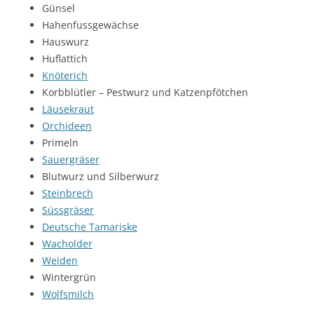
Günsel
Hahenfussgewächse
Hauswurz
Huflattich
Knöterich
Korbblütler – Pestwurz und Katzenpfötchen
Läusekraut
Orchideen
Primeln
Sauergräser
Blutwurz und Silberwurz
Steinbrech
Süssgräser
Deutsche Tamariske
Wacholder
Weiden
Wintergrün
Wolfsmilch