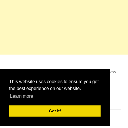
Mein Wunsch: dass alle Menschen ohne Krieg leben dürfen, dass
alle Menschen den Krieg verurteilen und sich von den
This website uses cookies to ensure you get
Kriegstreibern abwenden. Das wünsche ich mir.
the best experience on our website.
Learn more
Got it!
Impressum
//
Kontakt
//
Links