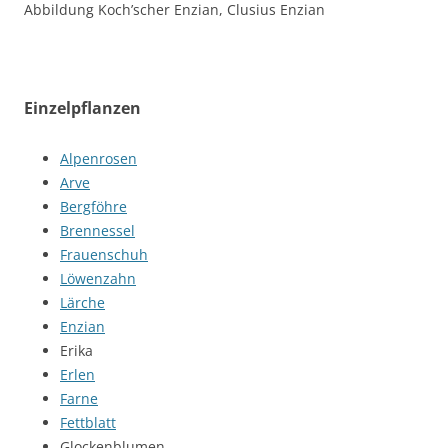
Abbildung Koch’scher Enzian, Clusius Enzian
Einzelpflanzen
Alpenrosen
Arve
Bergföhre
Brennessel
Frauenschuh
Löwenzahn
Lärche
Enzian
Erika
Erlen
Farne
Fettblatt
Glockenblumen