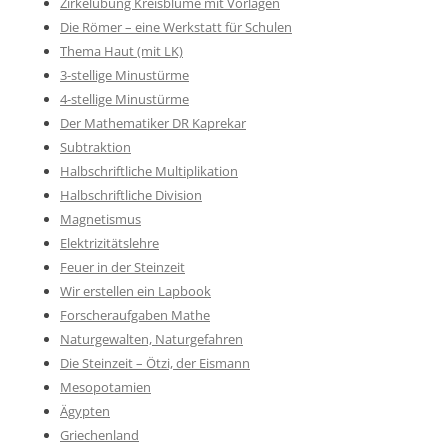
Zirkelübung Kreisblume mit Vorlagen
Die Römer – eine Werkstatt für Schulen
Thema Haut (mit LK)
3-stellige Minustürme
4-stellige Minustürme
Der Mathematiker DR Kaprekar
Subtraktion
Halbschriftliche Multiplikation
Halbschriftliche Division
Magnetismus
Elektrizitätslehre
Feuer in der Steinzeit
Wir erstellen ein Lapbook
Forscheraufgaben Mathe
Naturgewalten, Naturgefahren
Die Steinzeit – Ötzi, der Eismann
Mesopotamien
Ägypten
Griechenland