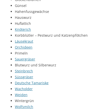
Günsel
Hahenfussgewächse
Hauswurz
Huflattich
Knöterich
Korbblütler – Pestwurz und Katzenpfötchen
Läusekraut
Orchideen
Primeln
Sauergräser
Blutwurz und Silberwurz
Steinbrech
Süssgräser
Deutsche Tamariske
Wacholder
Weiden
Wintergrün
Wolfsmilch