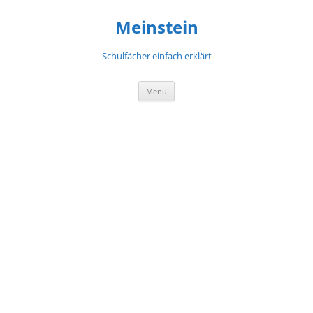
Meinstein
Schulfächer einfach erklärt
Zum
Menü
Inhalt
springen