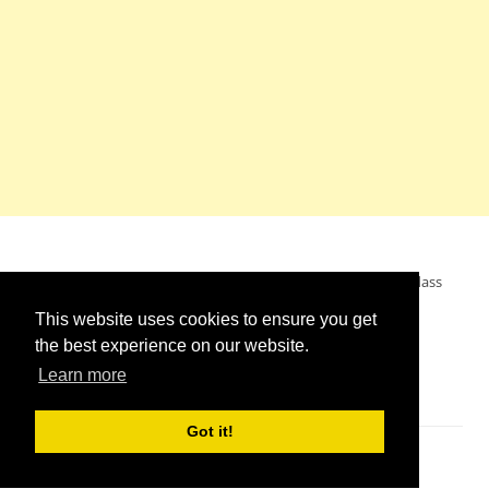
Mein Wunsch: dass alle Menschen ohne Krieg leben dürfen, dass
alle Menschen den Krieg verurteilen und sich von den
This website uses cookies to ensure you get
Kriegstreibern abwenden. Das wünsche ich mir.
the best experience on our website.
Learn more
Got it!
Impressum
//
Kontakt
//
Links