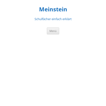
Meinstein
Schulfächer einfach erklärt
Zum
Menü
Inhalt
springen