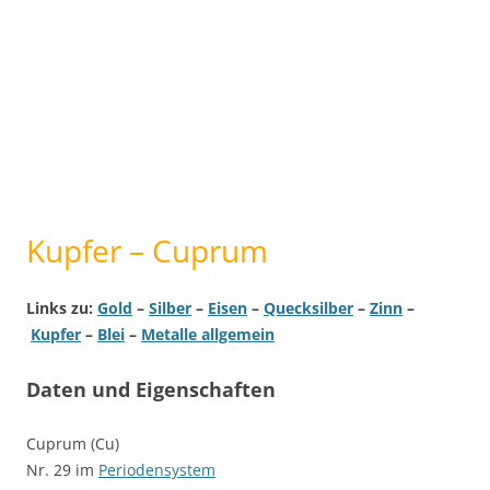
Kupfer – Cuprum
Links zu:
Gold
–
Silber
–
Eisen
–
Quecksilber
–
Zinn
–
Kupfer
–
Blei
–
Metalle allgemein
Daten und Eigenschaften
Cuprum (Cu)
Nr. 29 im
Periodensystem