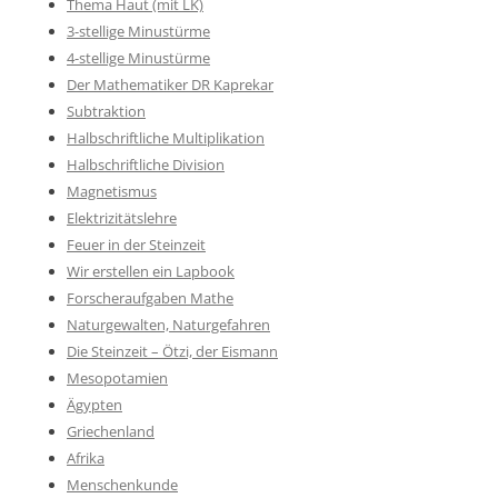
Thema Haut (mit LK)
3-stellige Minustürme
4-stellige Minustürme
Der Mathematiker DR Kaprekar
Subtraktion
Halbschriftliche Multiplikation
Halbschriftliche Division
Magnetismus
Elektrizitätslehre
Feuer in der Steinzeit
Wir erstellen ein Lapbook
Forscheraufgaben Mathe
Naturgewalten, Naturgefahren
Die Steinzeit – Ötzi, der Eismann
Mesopotamien
Ägypten
Griechenland
Afrika
Menschenkunde