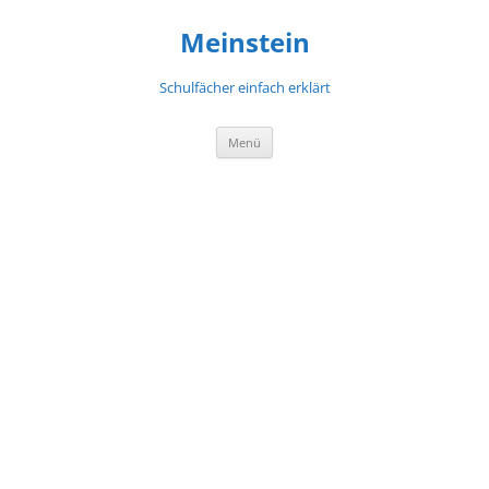
Meinstein
Schulfächer einfach erklärt
Zum
Menü
Inhalt
springen