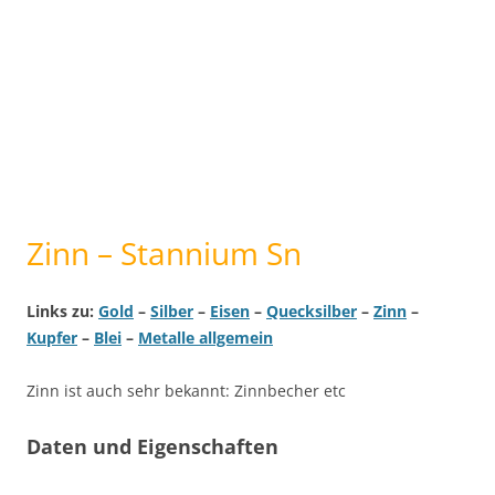
Zinn – Stannium Sn
Links zu:
Gold
–
Silber
–
Eisen
–
Quecksilber
–
Zinn
–
Kupfer
–
Blei
–
Metalle allgemein
Zinn ist auch sehr bekannt: Zinnbecher etc
Daten und Eigenschaften