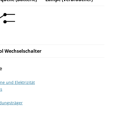
l Wechselschalter
e
e und Elektrizität
ms
adungsträger