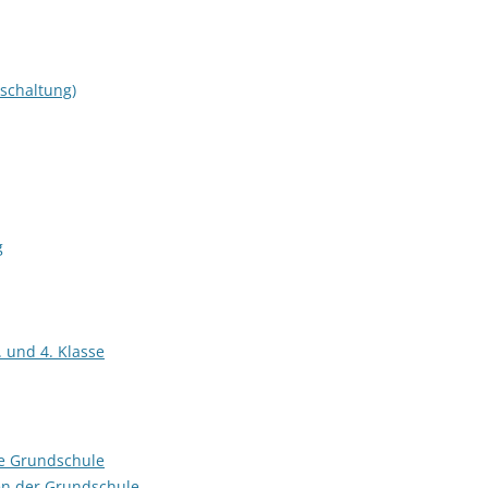
schaltung)
g
. und 4. Klasse
hre Grundschule
n der Grundschule