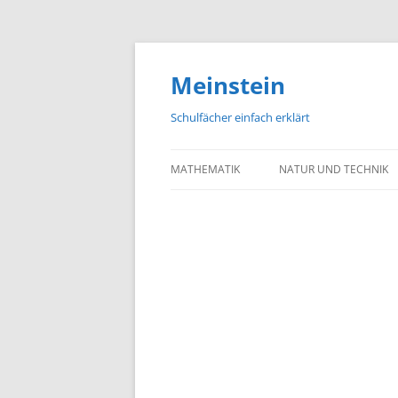
Meinstein
Schulfächer einfach erklärt
MATHEMATIK
NATUR UND TECHNIK
BIOLOGIE
PHYSIK
CHEMIE
GEOGRAFIE UND GEOL
ASTRONOMIE