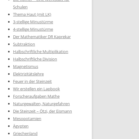
Schulen
Thema Haut (mit LK)
3-stellige Minustürme
4-stellige Minustürme
Der Mathematiker DR Kaprekar
Subtraktion
Halbschriftliche Multiplikation
Halbschriftliche Division
Magnetismus
Elektrizitätslehre
Feuer in der Steinzeit
Wir erstellen ein Lapbook
Forscheraufgaben Mathe
Naturgewalten, Naturgefahren
Die Steinzeit – Ötzi, der Eismann
Mesopotamien
Ägypten
Griechenland