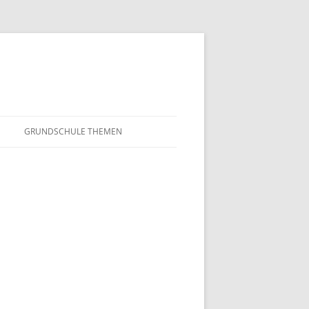
GRUNDSCHULE THEMEN
S
MATHEMATIK
IN DER SCHULE
DEUTSCH
SUNTERRICHT
NMG
E FILME
FRANZÖSISCH
AHL