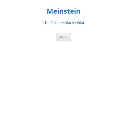
Meinstein
Schulfächer einfach erklärt
Zum
Menü
Inhalt
springen