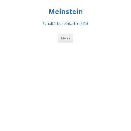
Meinstein
Schulfächer einfach erklärt
Zum
Menü
Inhalt
springen