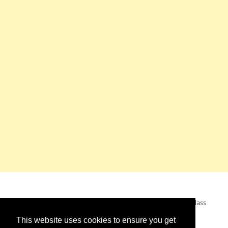
Mein Wunsch: dass alle Menschen ohne Krieg leben dürfen, dass
alle Menschen den Krieg verurteilen und sich von den
This website uses cookies to ensure you get
Kriegstreibern abwenden. Das wünsche ich mir.