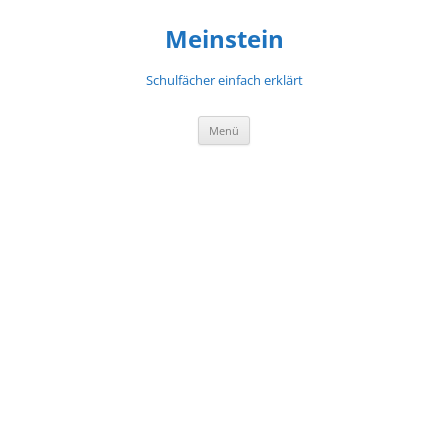
Meinstein
Schulfächer einfach erklärt
Zum
Menü
Inhalt
springen