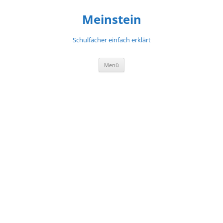
Meinstein
Schulfächer einfach erklärt
Zum
Menü
Inhalt
springen