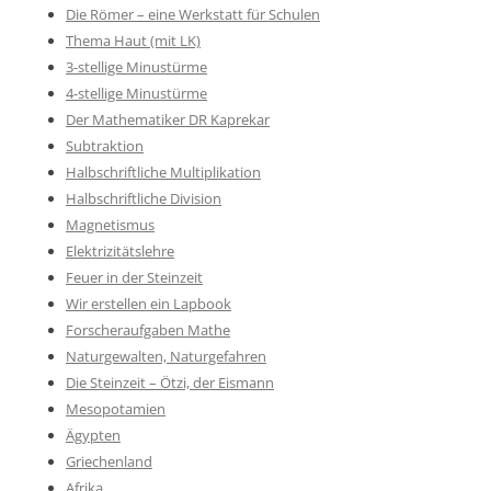
Die Römer – eine Werkstatt für Schulen
Thema Haut (mit LK)
3-stellige Minustürme
4-stellige Minustürme
Der Mathematiker DR Kaprekar
Subtraktion
Halbschriftliche Multiplikation
Halbschriftliche Division
Magnetismus
Elektrizitätslehre
Feuer in der Steinzeit
Wir erstellen ein Lapbook
Forscheraufgaben Mathe
Naturgewalten, Naturgefahren
Die Steinzeit – Ötzi, der Eismann
Mesopotamien
Ägypten
Griechenland
Afrika