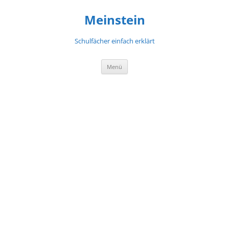
Meinstein
Schulfächer einfach erklärt
Zum
Menü
Inhalt
springen