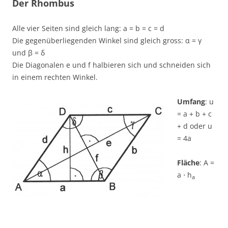
Der Rhombus
Alle vier Seiten sind gleich lang: a = b = c = d
Die gegenüberliegenden Winkel sind gleich gross: α = γ
und β = δ
Die Diagonalen e und f halbieren sich und schneiden sich
in einem rechten Winkel.
Umfang
: u
= a + b + c
+ d oder u
= 4a
Fläche
: A =
a ⋅ h
a