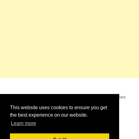
Mein Wunsch: dass alle Menschen ohne Krieg leben dürfen, dass
alle Menschen den Krieg verurteilen und sich von den
This website uses cookies to ensure you get
Kriegstreibern abwenden. Das wünsche ich mir.
the best experience on our website.
Learn more