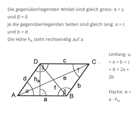
Die gegenüberliegenden Winkel sind gleich gross: α = γ
und β = δ
Je die gegenüberliegenden Seiten sind gleich lang: a = c
und b = d
Die Höhe h
steht rechtwinklig auf a
a
Umfang: u
= a + b + c
+ d = 2a +
2b
Fläche: A =
a ⋅ h
a