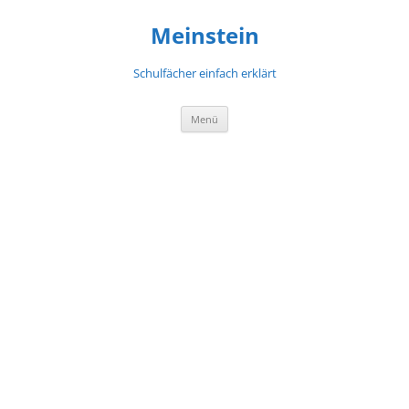
Meinstein
Schulfächer einfach erklärt
Zum
Menü
Inhalt
springen