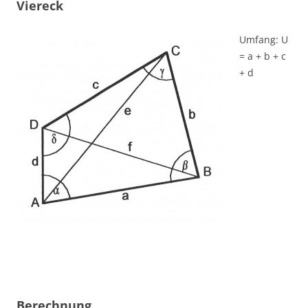
Viereck
Umfang: U
= a + b + c
+ d
Berechnung