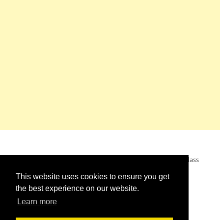
Mein Wunsch: dass alle Menschen ohne Krieg leben dürfen, dass
alle Menschen den Krieg verurteilen und sich von den
This website uses cookies to ensure you get
Kriegstreibern abwenden. Das wünsche ich mir.
the best experience on our website.
Learn more