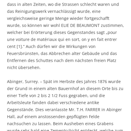
dass in alten Zeiten, wo die Strassen schlecht waren und
das Reinigungswerk vernachlässigt wurde, eine
vergleichsweise geringe Menge wieder fortgeschafft
wurde, so können wir wohl ELIE DE BEAUMONT zustimmen,
welcher bei Erörterung dieses Gegenstandes sagt „pour
une voiture de matériaux qui en sort, on y en fait entrer
cent [1].“ Auch dürfen wir die Wirkungen von
Feuersbrünsten, das Abbrechen alter Gebäude und das
Entfernen des Schuttes nach dem nächsten freien Platz
nicht übersehen.
Abinger, Surrey. – Spät im Herbste des Jahres 1876 wurde
der Grund in einem alten Bauernhof an diesem Orte bis zu
einer Tiefe von 2 bis 2 1/2 Fuss gegraben, und die
Arbeitsleute fanden dabei verschiedene antike
Gegenstände. Dies veranlasste Mr. T.H. FARRER in Abinger
Hall, auf einem anstossenden gepflügten Felde
nachsuchen zu lassen. Beim Ausheben eines Grabens
wurde sehr bald eine Zementschicht entdeckt, welche zum