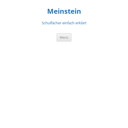
Meinstein
Schulfächer einfach erklärt
Zum
Menü
Inhalt
springen