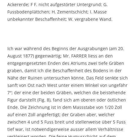
Ackererde; F F. nicht aufgestörter Untergrund; G.
Fussbodenplättchen; H. Zementschicht; I. Masse
unbekannter Beschaffenheit; W. vergrabene Wand.
Ich war während des Beginns der Ausgrabungen (am 20.
August 1877) gegenwärtig; Mr. FARRER liess an den
entgegengesetzten Enden des Atriums zwei tiefe Gräben
graben, damit ich die Beschaffenheit des Bodens in der
Nähe der Ruinen untersuchen könne. Das Feld senkte sich
sanft von Ost nach West unter einem Winkel von ungefähr
7°; der eine der beiden Gräben, welchen die beistehende
Figur darstellt (Fig. 8), fand sich am oberen oder östlichen
Ende. Die Zeichnung ist in dem Massstabe von 1/20 Zoll
auf einen Zoll angefertigt; der Graben aber, welcher
zwischen 4 und 5 Fuss breit und stellenweise über 5 Fuss
tief war, ist notwendigerweise ausser allem Verhältnisse
verkleinert worden. Die feine Humusschicht auf dem