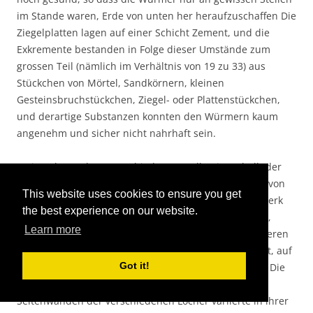
im Stande waren, Erde von unten her heraufzuschaffen Die
Ziegelplatten lagen auf einer Schicht Zement, und die
Exkremente bestanden in Folge dieser Umstände zum
grossen Teil (nämlich im Verhältnis von 19 zu 33) aus
Stückchen von Mörtel, Sandkörnern, kleinen
Gesteinsbruchstückchen, Ziegel- oder Plattenstückchen,
und derartige Substanzen konnten den Würmern kaum
angenehm und sicher nicht nahrhaft sein.
Mein Sohn grub an verschiedenen Stellen innerhalb der
früheren Mauern der Abtei Löcher in der Entfernung von
This website uses cookies to ensure you get
mehreren Yards an den oben erwähnten mit Mauerwerk
the best experience on our website.
umgebenen viereckigen Löchern. Er fand keine Ziegel,
Learn more
obgleich bekannt ist, dass sich solche an einigen anderen
Stellen finden; an einer Stelle kam er aber auf Zement, auf
Got it!
welchem früher einmal Ziegelplatten gelegen hatten. Die
feine Humusschicht unterhalb des Rasens an den
Seitenwänden der verschiedenen Löcher variierte in ihrer