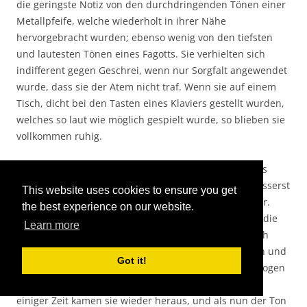
die geringste Notiz von den durchdringenden Tönen einer
Metallpfeife, welche wiederholt in ihrer Nähe
hervorgebracht wurden; ebenso wenig von den tiefsten
und lautesten Tönen eines Fagotts. Sie verhielten sich
indifferent gegen Geschrei, wenn nur Sorgfalt angewendet
wurde, dass sie der Atem nicht traf. Wenn sie auf einem
Tisch, dicht bei den Tasten eines Klaviers gestellt wurden,
welches so laut wie möglich gespielt wurde, so blieben sie
vollkommen ruhig.
Obgleich sie für Schwingungen in der Luft, die für uns
hörbar sind, unempfänglich sind, so sind sie doch äusserst
This website uses cookies to ensure you get
empfindlich für Schwingungen in jedem festen Körper.
the best experience on our website.
Wenn die Töpfe, welche die zwei Würmer enthielten, die
Learn more
für den Klang eines Klaviers vollständig unempfindlich
geblieben waren, auf dies Instrument gestellt wurden und
Got it!
der Ton c im Bassschlüssel angeschlagen wurde, so zogen
sich Beide augenblicklich in ihre Löcher zurück. Nach
einiger Zeit kamen sie wieder heraus, und als nun der Ton