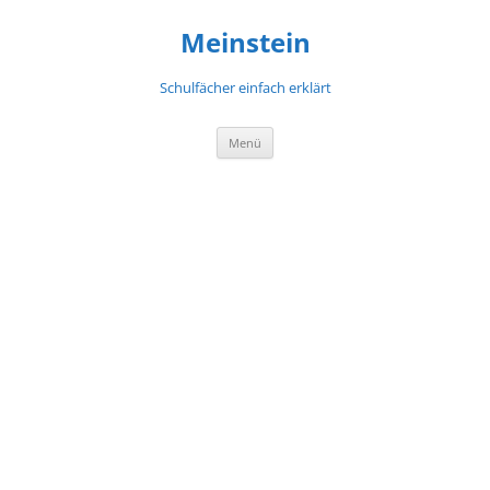
Meinstein
Schulfächer einfach erklärt
Zum
Menü
Inhalt
springen