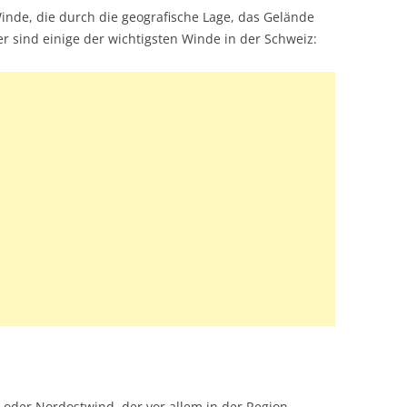
Winde, die durch die geografische Lage, das Gelände
r sind einige der wichtigsten Winde in der Schweiz:
d- oder Nordostwind, der vor allem in der Region