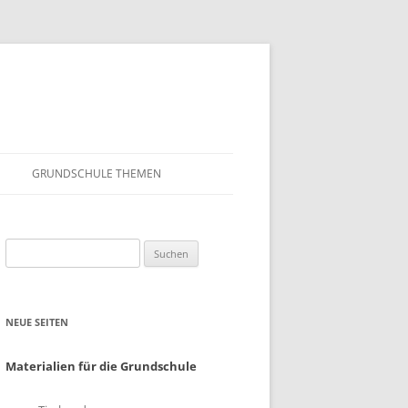
GRUNDSCHULE THEMEN
S
MATHEMATIK
Suchen
IN DER SCHULE
DEUTSCH
nach:
SUNTERRICHT
NMG
NEUE SEITEN
E FILME
FRANZÖSISCH
AHL
Materialien für die Grundschule