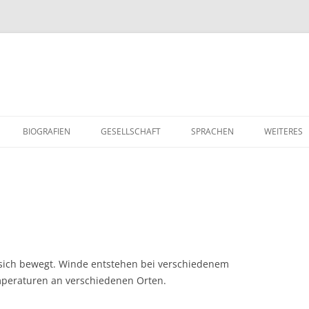
Zum
Inhalt
BIOGRAFIEN
GESELLSCHAFT
SPRACHEN
WEITERES
springen
GESCHICHTE UND GEGENWART
DEUTSCH
KOCHTIPP
WIRTSCHAFT UND ARBEIT
FRANZ
PROJEKTE 
POLITIK
ENGLISCH
RELIGION
OGIE
AKTUELLES
WERTVOLL
 sich bewegt. Winde entstehen bei verschiedenem
BERUFSW
mperaturen an verschiedenen Orten.