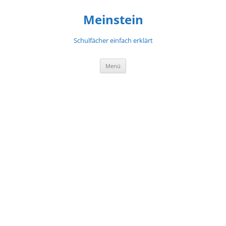
Meinstein
Schulfächer einfach erklärt
Zum
Menü
Inhalt
springen