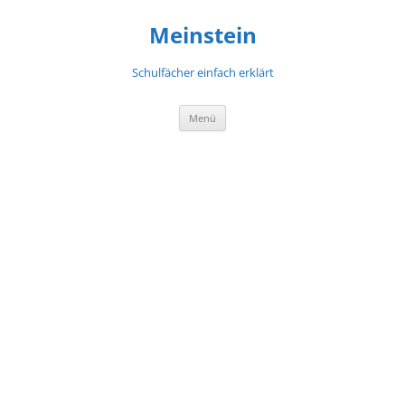
Meinstein
Schulfächer einfach erklärt
Zum
Menü
Inhalt
springen