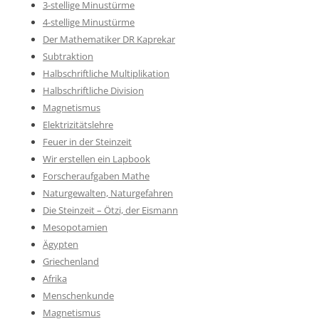
3-stellige Minustürme
4-stellige Minustürme
Der Mathematiker DR Kaprekar
Subtraktion
Halbschriftliche Multiplikation
Halbschriftliche Division
Magnetismus
Elektrizitätslehre
Feuer in der Steinzeit
Wir erstellen ein Lapbook
Forscheraufgaben Mathe
Naturgewalten, Naturgefahren
Die Steinzeit – Ötzi, der Eismann
Mesopotamien
Ägypten
Griechenland
Afrika
Menschenkunde
Magnetismus