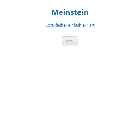
Meinstein
Schulfächer einfach erklärt
Zum
Menü
Inhalt
springen