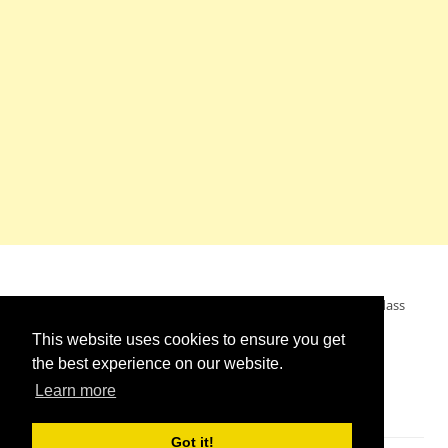
Mein Wunsch: dass alle Menschen ohne Krieg leben dürfen, dass
alle Menschen den Krieg verurteilen und sich von den
This website uses cookies to ensure you get
Kriegstreibern abwenden. Das wünsche ich mir.
the best experience on our website.
Learn more
Got it!