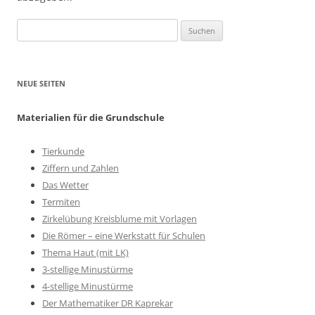
Suchen
nach:
NEUE SEITEN
Materialien für die Grundschule
Tierkunde
Ziffern und Zahlen
Das Wetter
Termiten
Zirkelübung Kreisblume mit Vorlagen
Die Römer – eine Werkstatt für Schulen
Thema Haut (mit LK)
3-stellige Minustürme
4-stellige Minustürme
Der Mathematiker DR Kaprekar