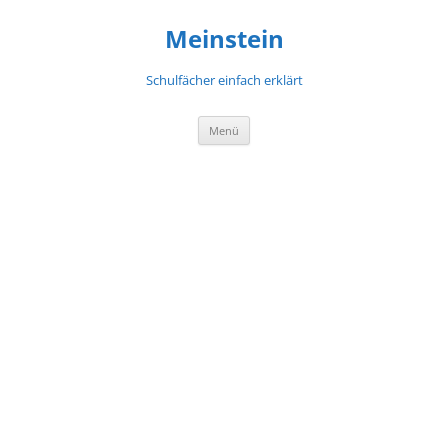
Meinstein
Schulfächer einfach erklärt
Zum
Menü
Inhalt
springen