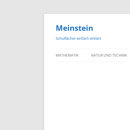
Meinstein
Schulfächer einfach erklärt
MATHEMATIK
NATUR UND TECHNIK
BIOLOGIE
PHYSIK
CHEMIE
GEOGRAFIE UND GEOL
ASTRONOMIE