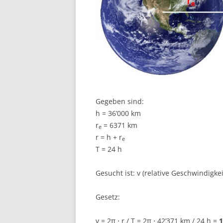
Gegeben sind:
h = 36’000 km
r
= 6371 km
e
r = h + r
e
T = 24 h
Gesucht ist: v (relative Geschwindigkei
Gesetz:
v = 2π ⋅ r / T = 2π ⋅ 42’371 km / 24 h =
1