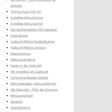
Schulen
Thema Haut (mit LK)
3-stellige Minustürme
4-stellige Minustürme
Der Mathematiker DR Kaprekar
Subtraktion
Halbschriftliche Multiplikation
Halbschriftliche Division
Magnetismus
Elektrizitätslehre
Feuer in der Steinzeit
Wir erstellen ein Lapbook
Forscheraufgaben Mathe
Naturgewalten, Naturgefahren
Die Steinzeit – Ötzi, der Eismann
Mesopotamien
Ägypten
Griechenland