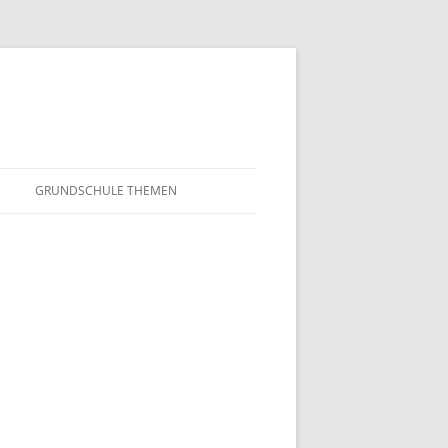
GRUNDSCHULE THEMEN
S
MATHEMATIK
IN DER SCHULE
DEUTSCH
SUNTERRICHT
NMG
E FILME
FRANZÖSISCH
AHL