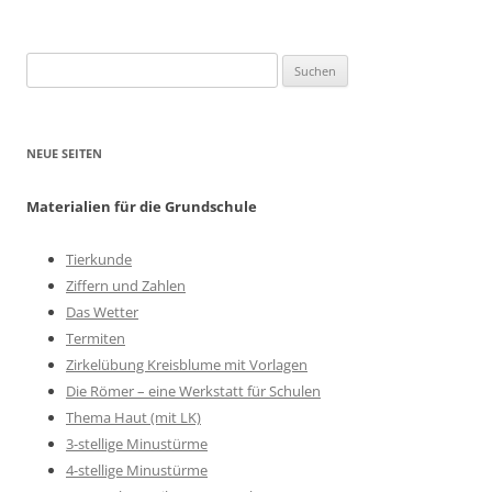
Suchen
nach:
NEUE SEITEN
Materialien für die Grundschule
Tierkunde
Ziffern und Zahlen
Das Wetter
Termiten
Zirkelübung Kreisblume mit Vorlagen
Die Römer – eine Werkstatt für Schulen
Thema Haut (mit LK)
3-stellige Minustürme
4-stellige Minustürme