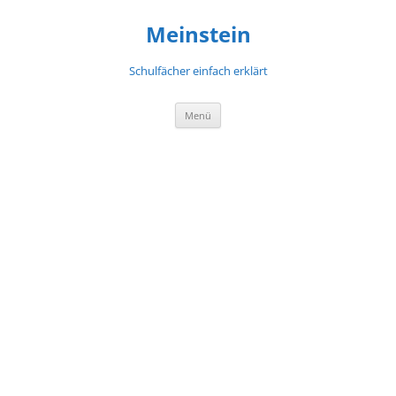
Meinstein
Schulfächer einfach erklärt
Zum
Menü
Inhalt
springen