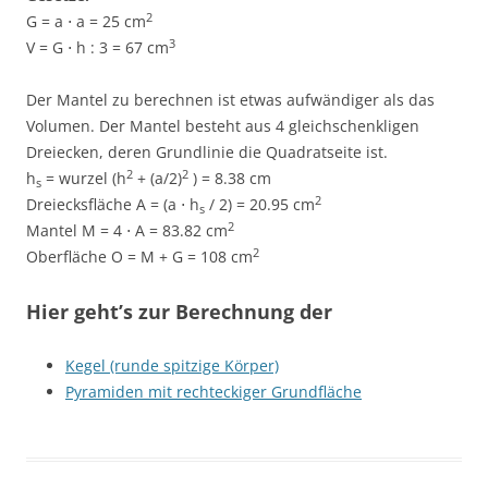
2
G = a ⋅ a = 25 cm
3
V = G ⋅ h : 3 = 67 cm
Der Mantel zu berechnen ist etwas aufwändiger als das
Volumen. Der Mantel besteht aus 4 gleichschenkligen
Dreiecken, deren Grundlinie die Quadratseite ist.
2
2
h
= wurzel (h
+ (a/2)
) = 8.38 cm
s
2
Dreiecksfläche A = (a ⋅ h
/ 2) = 20.95 cm
s
2
Mantel M = 4 ⋅ A = 83.82 cm
2
Oberfläche O = M + G = 108 cm
Hier geht’s zur Berechnung der
Kegel (runde spitzige Körper)
Pyramiden mit rechteckiger Grundfläche