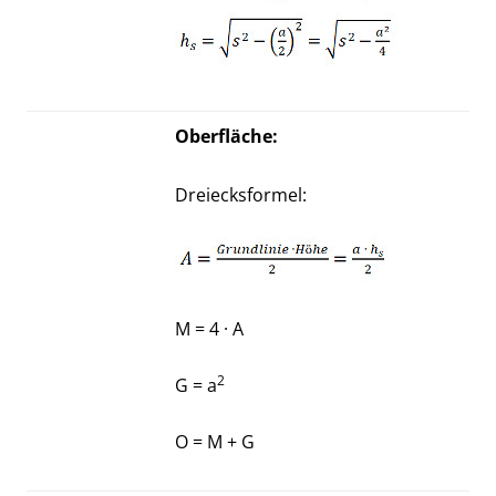
Oberfläche:
Dreiecksformel:
M = 4 · A
2
G = a
O = M + G