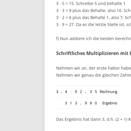
3 · 5 = 15. Schreibe 5 und behalte 1
3 · 3 = 9 plus das Behalte, also 10. Sc
3 · 2 = 6 plus das Behalte 1, also 7, S
3 · 9 = 27. Da es die letzte Stelle ist, 
f) Nun addiere ich die beiden berech
Schriftliches Multiplizieren mi
Nehmen wir an, der erste Faktor habe
Nehmen wir genau die gleichen Zahle
3
,
4
·
9
2
,
3
5
Rechnung
3
1
3
,
9
9
0
Ergebnis
Das Ergebnis hat dann 3, d.h. (2 + 1)