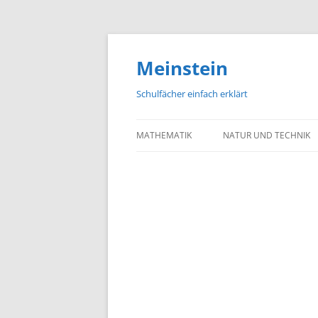
Meinstein
Schulfächer einfach erklärt
MATHEMATIK
NATUR UND TECHNIK
BIOLOGIE
PHYSIK
CHEMIE
GEOGRAFIE UND GEOL
ASTRONOMIE