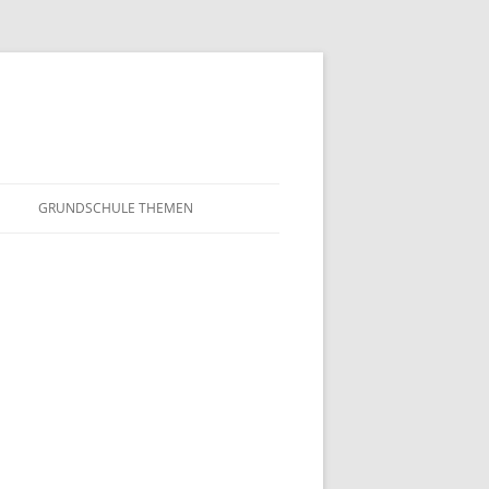
GRUNDSCHULE THEMEN
S
MATHEMATIK
IN DER SCHULE
DEUTSCH
SUNTERRICHT
NMG
E FILME
FRANZÖSISCH
AHL