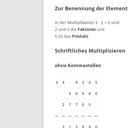
Zur Benennung der Elemente
In der Multiplikation 3 · 2 = 6 sind
2 und 3 die
Faktoren
und
6 ist das
Produkt
.
Schriftliches Multiplizieren
ohne Kommastellen
3
4
·
9
2
3
5
3
6
9
4
0
2
7
7
0
5
—
—
—
—
—
—
—
3
1
3
9
9
0