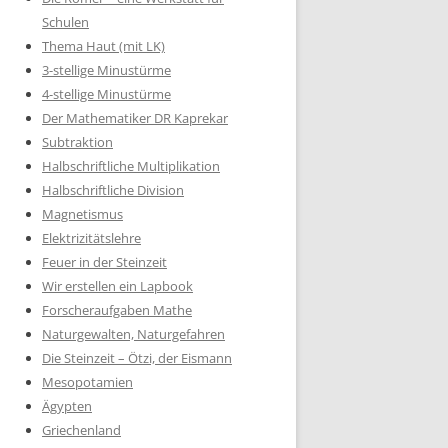
Schulen
Thema Haut (mit LK)
3-stellige Minustürme
4-stellige Minustürme
Der Mathematiker DR Kaprekar
Subtraktion
Halbschriftliche Multiplikation
Halbschriftliche Division
Magnetismus
Elektrizitätslehre
Feuer in der Steinzeit
Wir erstellen ein Lapbook
Forscheraufgaben Mathe
Naturgewalten, Naturgefahren
Die Steinzeit – Ötzi, der Eismann
Mesopotamien
Ägypten
Griechenland