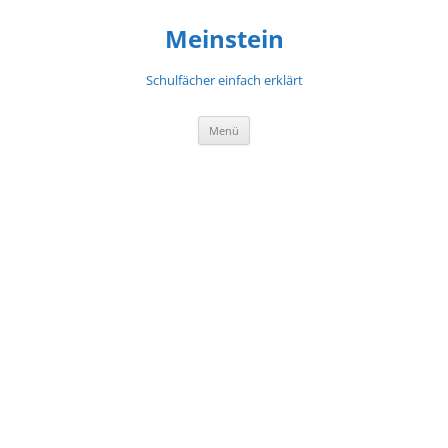
Meinstein
Schulfächer einfach erklärt
Zum
Menü
Inhalt
springen