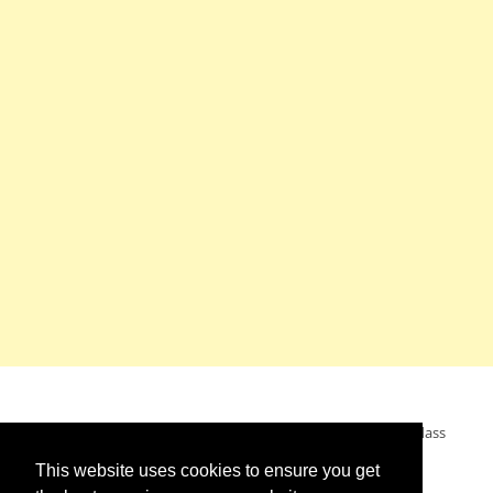
Mein Wunsch: dass alle Menschen ohne Krieg leben dürfen, dass
alle Menschen den Krieg verurteilen und sich von den
This website uses cookies to ensure you get
Kriegstreibern abwenden. Das wünsche ich mir.