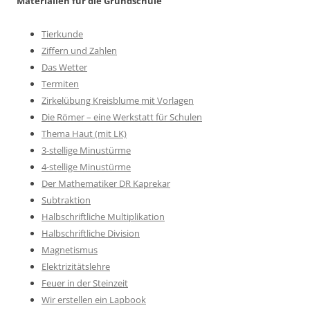
Materialien für die Grundschule
Tierkunde
Ziffern und Zahlen
Das Wetter
Termiten
Zirkelübung Kreisblume mit Vorlagen
Die Römer – eine Werkstatt für Schulen
Thema Haut (mit LK)
3-stellige Minustürme
4-stellige Minustürme
Der Mathematiker DR Kaprekar
Subtraktion
Halbschriftliche Multiplikation
Halbschriftliche Division
Magnetismus
Elektrizitätslehre
Feuer in der Steinzeit
Wir erstellen ein Lapbook