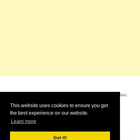
Mein Wunsch: dass alle Menschen ohne Krieg leben dürfen, dass
alle Menschen den Krieg verurteilen und sich von den
This website uses cookies to ensure you get
Kriegstreibern abwenden. Das wünsche ich mir.
the best experience on our website.
Learn more
Got it!