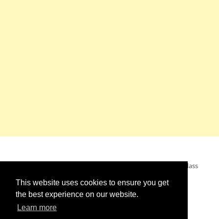
Mein Wunsch: dass alle Menschen ohne Krieg leben dürfen, dass
alle Menschen den Krieg verurteilen und sich von den
This website uses cookies to ensure you get
Kriegstreibern abwenden. Das wünsche ich mir.
the best experience on our website.
Learn more