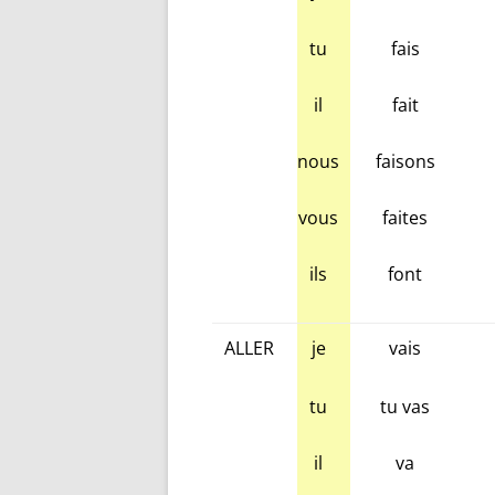
tu
fais
il
fait
nous
faisons
vous
faites
ils
font
ALLER
je
vais
tu
tu vas
il
va