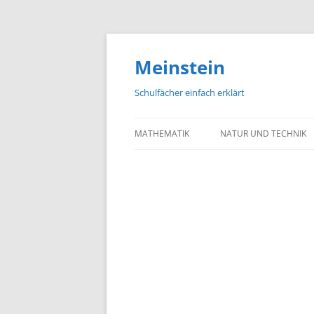
Meinstein
Schulfächer einfach erklärt
MATHEMATIK
NATUR UND TECHNIK
BIOLOGIE
PHYSIK
CHEMIE
GEOGRAFIE UND GEOL
ASTRONOMIE