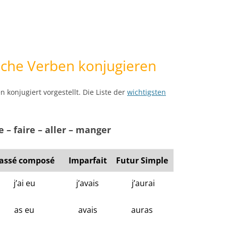
ische Verben konjugieren
n konjugiert vorgestellt. Die Liste der
wichtigsten
e – faire – aller – manger
assé composé
Imparfait
Futur Simple
j’ai eu
j’avais
j’aurai
as eu
avais
auras