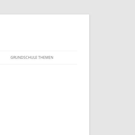
GRUNDSCHULE THEMEN
S
MATHEMATIK
IN DER SCHULE
DEUTSCH
SUNTERRICHT
NMG
E FILME
FRANZÖSISCH
AHL