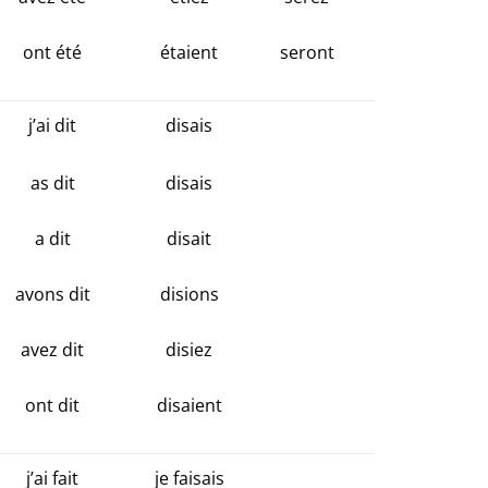
ont été
étaient
seront
j’ai dit
disais
as dit
disais
a dit
disait
avons dit
disions
avez dit
disiez
ont dit
disaient
j’ai fait
je faisais