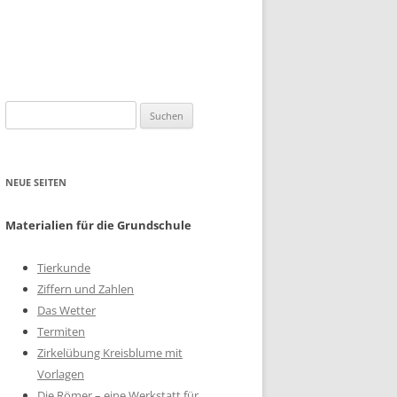
Suchen
nach:
NEUE SEITEN
Materialien für die Grundschule
Tierkunde
Ziffern und Zahlen
Das Wetter
Termiten
Zirkelübung Kreisblume mit
Vorlagen
Die Römer – eine Werkstatt für