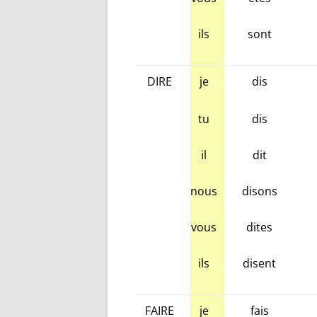
ils
sont
DIRE
je
dis
tu
dis
il
dit
nous
disons
vous
dites
ils
disent
FAIRE
je
fais