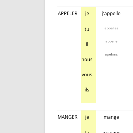
APPELER
je
j’appelle
appelles
tu
appelle
il
apelons
nous
vous
ils
MANGER
je
mange
tu
manges