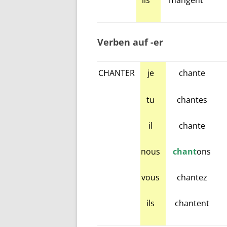
ils
mangent
Verben auf -er
CHANTER
je
chante
tu
chantes
il
chante
nous
chant
ons
vous
chantez
ils
chantent