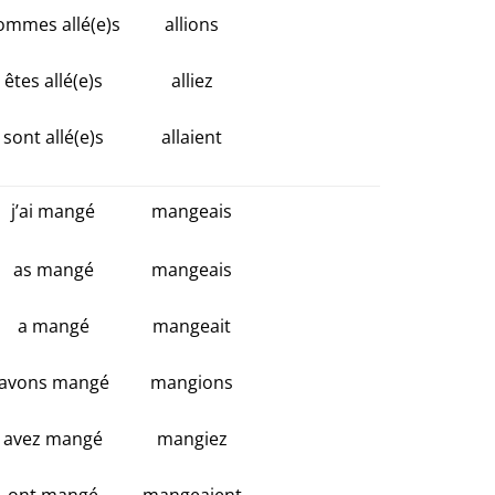
ommes allé(e)s
allions
êtes allé(e)s
alliez
sont allé(e)s
allaient
j’ai mangé
mangeais
as mangé
mangeais
a mangé
mangeait
avons mangé
mangions
avez mangé
mangiez