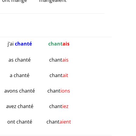
ont mangé
mangeaient
j’ai
chanté
chant
ais
as chanté
chant
ais
a chanté
chant
ait
avons chanté
chant
ions
avez chanté
chant
iez
ont chanté
chant
aient