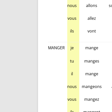
nous
allons
s
vous
allez
ils
vont
MANGER
je
mange
tu
manges
il
mange
nous
mangeons
vous
mangez