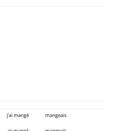
j’ai mangé
mangeais
as mangé
mangeais