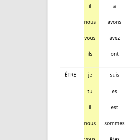
il
a
nous
avons
vous
avez
ils
ont
ÊTRE
je
suis
tu
es
il
est
nous
sommes
vous
êtes