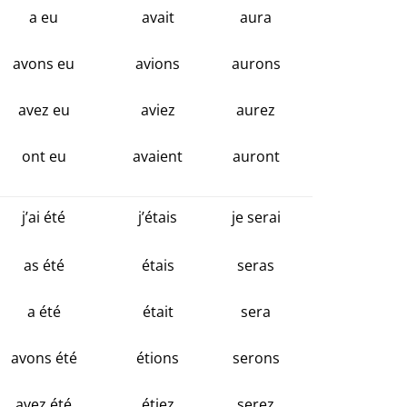
a eu
avait
aura
avons eu
avions
aurons
avez eu
aviez
aurez
ont eu
avaient
auront
j’ai été
j’étais
je serai
as été
étais
seras
a été
était
sera
avons été
étions
serons
avez été
étiez
serez