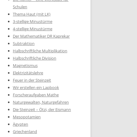
Schulen
Thema Haut (mit LK)
3-stellige Minustürme
4-stellige Minustürme
Der Mathematiker DR Kaprekar
Subtraktion
Halbschriftliche Multiplikation
Halbschriftliche Division
Magnetismus
Elektrizitätslehre
Feuer in der Steinzeit
Wir erstellen ein Lapbook
Forscheraufgaben Mathe
Naturgewalten, Naturgefahren
Die Steinzeit – Ötzi, der Eismann
Mesopotamien
Ägypten
Griechenland