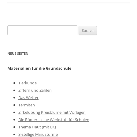
Suchen
nach:
NEUE SEITEN
Materialien für die Grundschule
Tierkunde
Ziffern und Zahlen
Das Wetter
Termiten
Zirkelübung Kreisblume mit Vorlagen
Die Römer – eine Werkstatt für Schulen
Thema Haut (mit LK)
3-stellige Minustürme