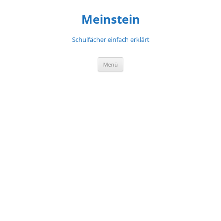
Meinstein
Schulfächer einfach erklärt
Zum
Menü
Inhalt
springen