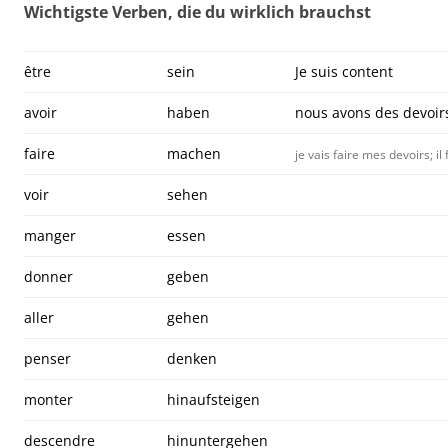
Wichtigste Verben, die du wirklich brauchst
être
sein
Je suis content
avoir
haben
nous avons des devoir
faire
machen
je vais faire mes devoirs; il
voir
sehen
manger
essen
donner
geben
aller
gehen
penser
denken
monter
hinaufsteigen
descendre
hinuntergehen