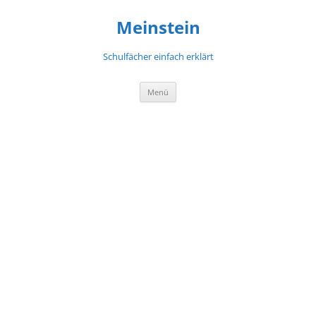
Meinstein
Schulfächer einfach erklärt
Zum
Menü
Inhalt
springen