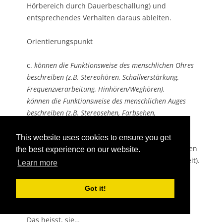
Hörbereich durch Dauerbeschallung) und
entsprechendes Verhalten daraus ableiten.
Orientierungspunkt
c.
können die Funktionsweise des menschlichen Ohres
beschreiben (z.B. Stereohören, Schallverstärkung,
Frequenzverarbeitung, Hinhören/Weghören).
können die Funktionsweise des menschlichen Auges
beschreiben (z.B. Stereosehen, Farbsehen,
Akkommodieren).
This website uses cookies to ensure you get
d. können Fehlsichtigkeiten und deren Korrekturen
the best experience on our website.
beschreiben (z.B. Kurz-, Weit- und Alterssichtigkeit).
Learn more
3. Die Schülerinnen und Schüler können optische
Got it!
Phänomene untersuchen.
Das heisst, sie…