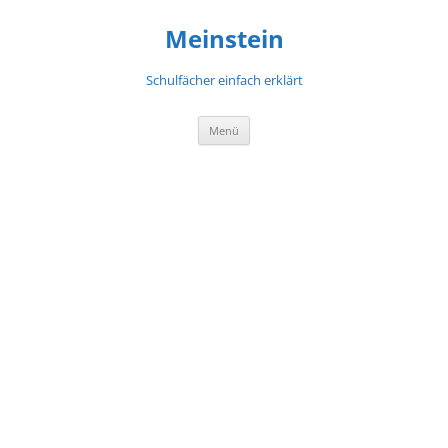
Meinstein
Schulfächer einfach erklärt
Zum
Menü
Inhalt
springen