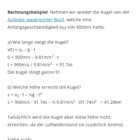
Rechnungsbeispiel
: Nehmen wir wieder die Kugel von der
Aufgabe waagrechter Wurf
, welche eine
Anfangsgeschwindigkeit (v
) von 900m/s hatte.
0
a) Wie lange steigt die Kugel?
v(t) = v
– g ⋅ t
0
2
0 = 900m/s – 9.81m/s
⋅ t
2
t = 900m/s / 9.81m/s
= 91.74s
Die Kugel steigt ganze 91
b) Welche Höhe erreicht die Kugel?
2
s = v
⋅ t – ½g ⋅ t
0
2
2
s = 900m/s ⋅ 91.74s – ½⋅9.81m/s
⋅ (91.74s)
= 41.28km
Tatsächlich wird die Kugel aber diese Höhe nicht
erreichen, da der Luftwiderstand sie zusätzlich bremst.
Siehe auch: