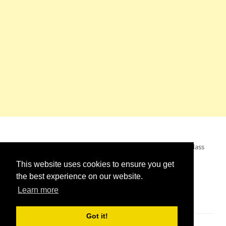
Mein Wunsch: dass alle Menschen ohne Krieg leben dürfen, dass
alle Menschen den Krieg verurteilen und sich von den
This website uses cookies to ensure you get
Kriegstreibern abwenden. Das wünsche ich mir.
the best experience on our website.
Learn more
Got it!