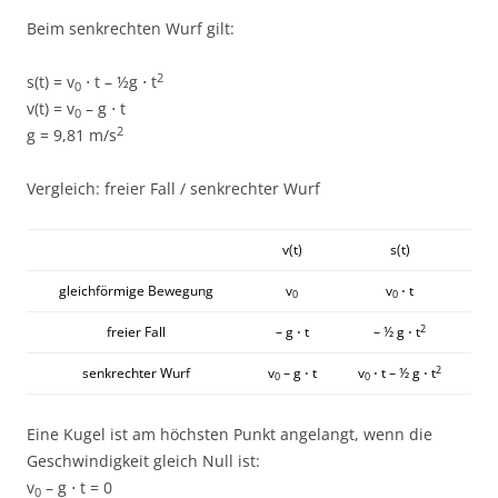
Beim senkrechten Wurf gilt:
2
s(t) = v
⋅ t – ½g ⋅ t
0
v(t) = v
– g ⋅ t
0
2
g = 9,81 m/s
Vergleich: freier Fall / senkrechter Wurf
v(t)
s(t)
gleichförmige Bewegung
v
v
⋅ t
0
0
2
freier Fall
– g ⋅ t
– ½ g ⋅ t
2
senkrechter Wurf
v
– g ⋅ t
v
⋅ t – ½ g ⋅ t
0
0
Eine Kugel ist am höchsten Punkt angelangt, wenn die
Geschwindigkeit gleich Null ist:
v
– g ⋅ t = 0
0