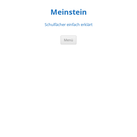
Meinstein
Schulfächer einfach erklärt
Zum
Menü
Inhalt
springen