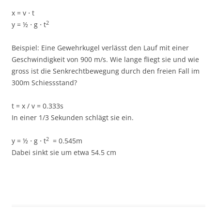
x = v ⋅ t
2
y = ½ ⋅ g ⋅ t
Beispiel: Eine Gewehrkugel verlässt den Lauf mit einer
Geschwindigkeit von 900 m/s. Wie lange fliegt sie und wie
gross ist die Senkrechtbewegung durch den freien Fall im
300m Schiessstand?
t = x / v = 0.333s
In einer 1/3 Sekunden schlägt sie ein.
2
y = ½ ⋅ g ⋅ t
= 0.545m
Dabei sinkt sie um etwa 54.5 cm